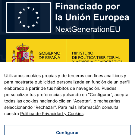
Utilizamos cookies propias y de terceros con fines analíticos y
para mostrarte publicidad personalizada en función de un perfil
elaborado a partir de tus hábitos de navegación. Puedes
personalizar tus preferencias pulsando en "Configurar", aceptar
todas las cookies haciendo clic en "Aceptar", o rechazarlas
seleccionando "Rechazar". Para más información consulta
Plan de Recuperación, Transformación y Resiliencia – Financiado por
nuestra
Política de Privacidad y Cookies
.
la Unión Europea << Next Generation EU>> Mecanismo de
Recuperación y resiliencia, establecido por el Reglamento (UE)
2021/241 del Parlamento Europeo y del Consejo, de 12 de febrero
Configurar