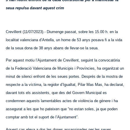
seua repulsa davant aquest crim
Crevillent (11/07/2023).- Diumenge passat, sobre les 15.00 h. en la
localitat valenciana d’Antella, un home de 53 anys posava fi a la vida
de la seua dona de 38 anys abans de llevar-se la seua.
Per aquest motiu l’Ajuntament de Crevillent, seguint la convocatòria
de la Federació Valenciana de Municipis i Províncies, ha organitzat un
minut de silenci enfront de les seues portes. Després de la mostra de
respecte a la víctima, la regidor d’Igualtat, Pilar Mas Mas, ha declarat,
davant tots els assistents, que des del Govern Municipal es
condemnen aquests lamentables actes de violència de gènere i ha
assegurat a les que ho pateixen que “no estan soles, ja que poden
comptar amb tot el suport de l’Ajuntament”.
Aquest cas eleva a dos les dones assassinades per les seues