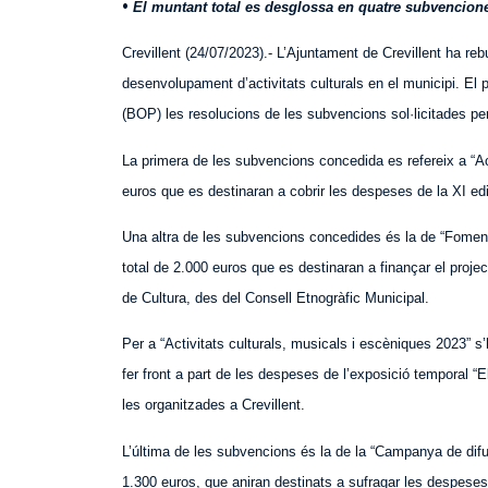
•
El muntant total es desglossa en quatre subvencione
Crevillent (24/07/2023).- L’Ajuntament de Crevillent ha re
desenvolupament d’activitats culturals en el municipi. El pa
(BOP) les resolucions de les subvencions sol·licitades per 
La primera de les subvencions concedida es refereix a “Acti
euros que es destinaran a cobrir les despeses de la XI edi
Una altra de les subvencions concedides és la de “Foment d
total de 2.000 euros que es destinaran a finançar el proj
de Cultura, des del Consell Etnogràfic Municipal.
Per a “Activitats culturals, musicals i escèniques 2023” s’h
fer front a part de les despeses de l’exposició temporal 
les organitzades a Crevillent.
L’última de les subvencions és la de la “Campanya de difu
1.300 euros, que aniran destinats a sufragar les despeses 