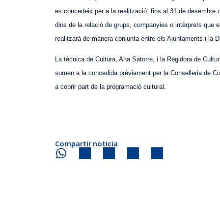
es concedeix per a la realització, fins al 31 de desembre 
dins de la relació de grups, companyies o intèrprets que el
realitzarà de manera conjunta entre els Ajuntaments i
la D
La tècnica de Cultura, Ana Satorre, i la Regidora de Cul
sumen a la concedida prèviament per la Conselleria de Cul
a cobrir part de la programació cultural.
Compartir noticia