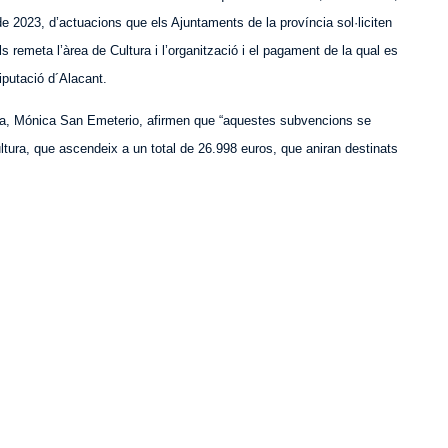
de 2023, d’actuacions que els Ajuntaments de la província sol·liciten
s remeta l’àrea de Cultura i l’organització i el pagament de la qual es
iputació d´Alacant.
tura, Mónica San Emeterio, afirmen que “aquestes subvencions se
tura, que ascendeix a un total de 26.998 euros, que aniran destinats