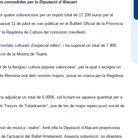
s concedides per la Diputació d´Alacant
but quatre subvencions per un import total de 17.200 euros per al
ssat 11 de juliol es van publicar en el Butlletí Oficial de la Província
la Regidoria de Cultura del consistori crevillentí.
vitats culturals d’especial relleu”, i ha suposat un total de 7.900
ció de la Mostra de Teatre.
e la llengua i cultura popular valenciana”, per la qual s’assigna un
ecte Memòria oral dels nostres majors, posat en marxa per la Regidoria
a adjudicat un total de 6.000€, sol·licitant-se aqueixa quantitat per a
“Els Tresors de Tutankamón”, una de les de major repercussió social de
sió de música i teatre”. Amb ella la Diputació d’Alacant proporciona
de l’actuació del Ballet Arrelament. Aquesta subvenció, no dinerària,