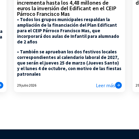
d
incrementa hasta los 4,48 millones de
euros la inversión del Edificant en el CEIP
Párroco Francisco Mas
• Todos los grupos municipales respaldan la
ampliación de la financiación del Plan Edificant
para el CEIP Párroco Francisco Mas, que
la
incorporará dos aulas de Infantil para alumnado
na
de 2 años
• También se aprueban los dos festivos locales
correspondientes al calendario laboral de 2027,
que serán el jueves 25 de marzo (Jueves Santo)
y el lunes 4 de octubre, con motivo de las fiestas
patronales
Leer más
29 julio 2026
29