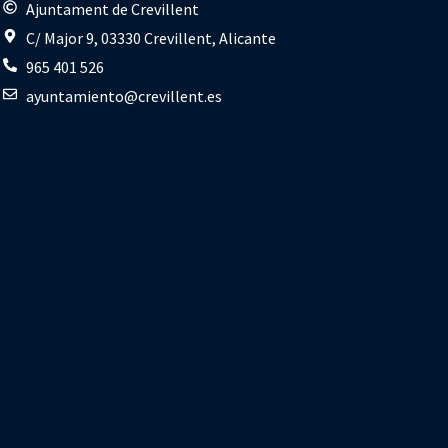
s
Ajuntament de Crevillent
C/ Major 9, 03330 Crevillent, Alicante
965 401 526
ayuntamiento@crevillent.es