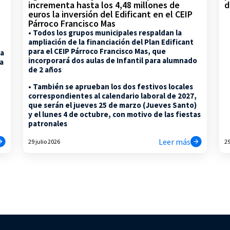
d
incrementa hasta los 4,48 millones de
euros la inversión del Edificant en el CEIP
Párroco Francisco Mas
• Todos los grupos municipales respaldan la
ampliación de la financiación del Plan Edificant
para el CEIP Párroco Francisco Mas, que
la
incorporará dos aulas de Infantil para alumnado
na
de 2 años
• También se aprueban los dos festivos locales
correspondientes al calendario laboral de 2027,
que serán el jueves 25 de marzo (Jueves Santo)
y el lunes 4 de octubre, con motivo de las fiestas
patronales
Leer más
29 julio 2026
29