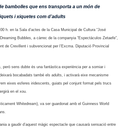
de bambolles que ens transporta a un món de
 xiquets i xiquetes com d’adults
.00 h. en la Sala d’actes de la Casa Municipal de Cultura “José
 Dreaming Bubbles, a càrrec de la companyia “
Espectáculos Zetaefe
”,
nt de Crevillent i subvencionat per l’Excma. Diputació Provincial
, però sens dubte és una fantàstica experiència per a somiar i
 deixarà bocabadats també els adults, i activarà eixe mecanisme
em eixes esferes iridescents, guiats pel conjunt format pels trucs
rgirà en el xou.
rtísticament Whitedream), va ser guardonat amb el Guinness World
ans.
adania a gaudir d’aquest màgic espectacle que causarà sensació entre