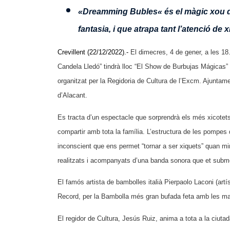
«
Dreamming Bubles
«
és el màgic xou 
fantasia, i que atrapa tant l’atenció de
Crevillent (22/12/2022).-
El dimecres, 4 de gener, a les 18
Candela Lledó” tindrà lloc “
El Show de Burbujas Mágicas
”
organitzat per la Regidoria de Cultura de l’Excm. Ajuntame
d’Alacant.
Es tracta d’un espectacle que sorprendrà els més xicotets
compartir amb tota la família. L’estructura de les pompes
inconscient que ens permet “tornar a ser xiquets” quan mir
realitzats i acompanyats d’una banda sonora que et subme
El famós artista de bambolles italià Pierpaolo Laconi (a
Record, per la Bambolla més gran bufada feta amb les m
El regidor de Cultura, Jesús Ruiz, anima a tota a la ciut