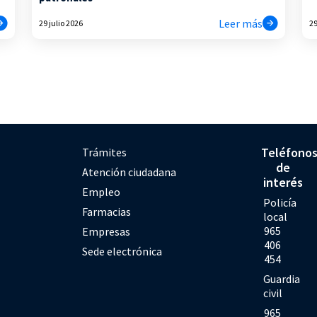
Leer más
29 julio 2026
29
Teléfono
Trámites
de
Atención ciudadana
interés
Empleo
Policía
Farmacias
local
965
Empresas
406
Sede electrónica
454
Guardia
civil
965