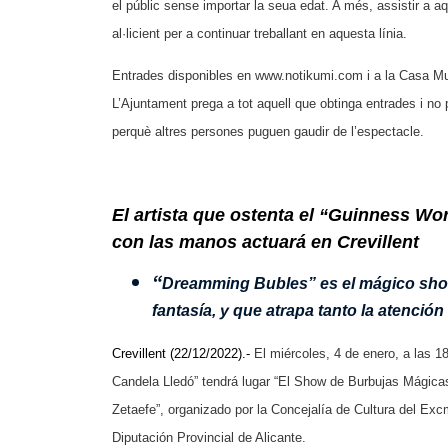
el públic sense importar la seua edat. A més, assistir a 
al·licient per a continuar treballant en aquesta línia.
Entrades disponibles en www.notikumi.com i a la Casa Mun
L’Ajuntament prega a tot aquell que obtinga entrades i no 
perquè altres persones puguen gaudir de l’espectacle.
El artista que ostenta el “Guinness W
con las manos actuará en Crevillent
“
Dreamming Bubles” es el mágico sho
fantasía, y que atrapa tanto la atenció
Crevillent (22/12/2022).-
El miércoles, 4 de enero, a las 1
Candela Lledó” tendrá lugar “El Show de Burbujas Mágic
Zetaefe”, organizado por la Concejalía de Cultura del Ex
Diputación Provincial de Alicante.