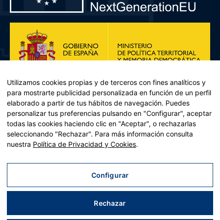
Utilizamos cookies propias y de terceros con fines analíticos y
para mostrarte publicidad personalizada en función de un perfil
elaborado a partir de tus hábitos de navegación. Puedes
personalizar tus preferencias pulsando en "Configurar", aceptar
todas las cookies haciendo clic en "Aceptar", o rechazarlas
seleccionando "Rechazar". Para más información consulta
Plan de Recuperación, Transformación y Resiliencia – Financiado por
nuestra
Política de Privacidad y Cookies
.
la Unión Europea << Next Generation EU>> Mecanismo de
Recuperación y resiliencia, establecido por el Reglamento (UE)
2021/241 del Parlamento Europeo y del Consejo, de 12 de febrero
Configurar
de 2021. Componente 11, Inversión 2 del PRTR gestionado por el
Ministerio de Política territorial.
Rechazar
Aviso legal
|
Política de privacidad
|
Política de cookies
|
Accesibilidad
|
Mapa web