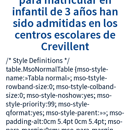
infantil de 3 años han
sido admitidas en los
centros escolares de
Crevillent
/* Style Definitions */
table.MsoNormalTable {mso-style-
name:»Tabla normal»; mso-tstyle-
rowband-size:0; mso-tstyle-colband-
size:0; mso-style-noshow:yes; mso-
style-priority:99; mso-style-
qformat:yes; mso-style-parent:»»; mso-
padding-alt:0cm 5.4pt 0cm 5.4pt; mso-