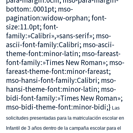
para-margin:0cm; mso-para-margin-
bottom:.0001pt; mso-
pagination:widow-orphan; font-
size:11.0pt; font-
family:»Calibri»,»sans-serif»; mso-
ascii-font-family:Calibri; mso-ascii-
theme-font:minor-latin; mso-fareast-
font-family:»Times New Roman»; mso-
fareast-theme-font:minor-fareast;
mso-hansi-font-family:Calibri; mso-
hansi-theme-font:minor-latin; mso-
bidi-font-family:»Times New Roman»;
mso-bidi-theme-font:minor-bidi;}
Las
solicitudes presentadas para la matriculación escolar en
Infantil de 3 años dentro de
la campaña escolar para el