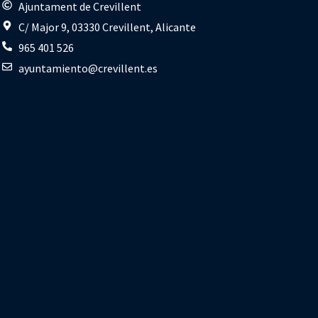
s
Ajuntament de Crevillent
C/ Major 9, 03330 Crevillent, Alicante
965 401 526
ayuntamiento@crevillent.es