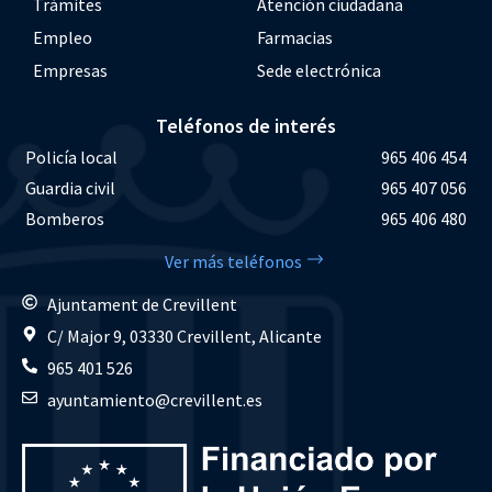
Trámites
Atención ciudadana
Empleo
Farmacias
Empresas
Sede electrónica
Teléfonos de interés
Policía local
965 406 454
Guardia civil
965 407 056
Bomberos
965 406 480
Ver más teléfonos
Ajuntament de Crevillent
C/ Major 9, 03330 Crevillent, Alicante
965 401 526
ayuntamiento@crevillent.es