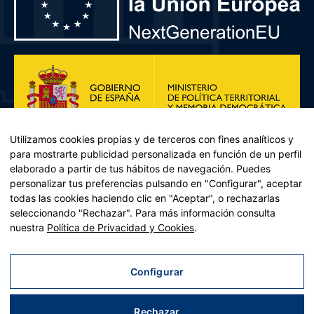
Utilizamos cookies propias y de terceros con fines analíticos y
para mostrarte publicidad personalizada en función de un perfil
elaborado a partir de tus hábitos de navegación. Puedes
personalizar tus preferencias pulsando en "Configurar", aceptar
todas las cookies haciendo clic en "Aceptar", o rechazarlas
seleccionando "Rechazar". Para más información consulta
Plan de Recuperación, Transformación y Resiliencia – Financiado por
nuestra
Política de Privacidad y Cookies
.
la Unión Europea << Next Generation EU>> Mecanismo de
Recuperación y resiliencia, establecido por el Reglamento (UE)
2021/241 del Parlamento Europeo y del Consejo, de 12 de febrero
Configurar
de 2021. Componente 11, Inversión 2 del PRTR gestionado por el
Ministerio de Política territorial.
Rechazar