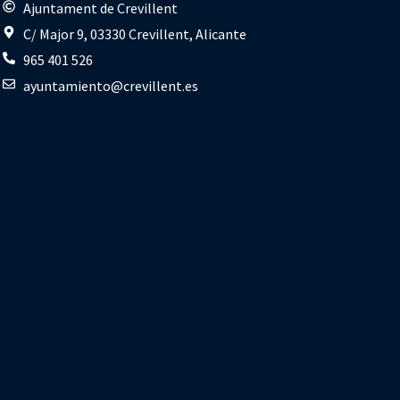
s
Ajuntament de Crevillent
C/ Major 9, 03330 Crevillent, Alicante
965 401 526
ayuntamiento@crevillent.es