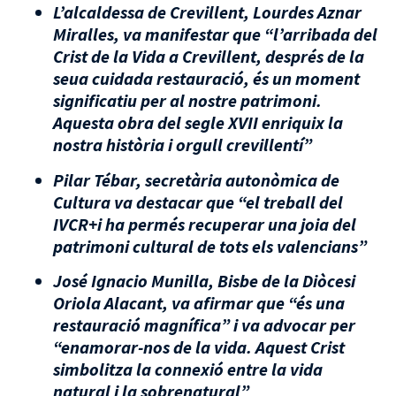
L’alcaldessa de Crevillent, Lourdes Aznar
Miralles, va manifestar que “l’arribada del
Crist de la Vida a Crevillent, després de la
seua cuidada restauració, és un moment
significatiu per al nostre patrimoni.
Aquesta obra del segle XVII enriquix la
nostra història i orgull crevillentí”
Pilar Tébar, secretària autonòmica de
Cultura va destacar que “el treball del
IVCR+i ha permés recuperar una joia del
patrimoni cultural de tots els valencians”
José Ignacio Munilla, Bisbe de la Diòcesi
Oriola Alacant, va afirmar que “és una
restauració magnífica” i va advocar per
“enamorar-nos de la vida. Aquest Crist
simbolitza la connexió entre la vida
natural i la sobrenatural”