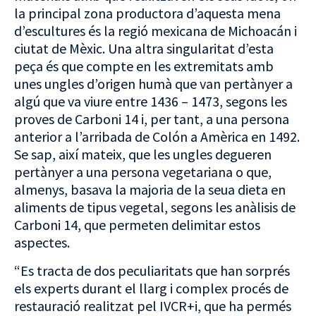
la principal zona productora d’aquesta mena
d’escultures és la regió mexicana de Michoacán i
ciutat de Mèxic. Una altra singularitat d’esta
peça és que compte en les extremitats amb
unes ungles d’origen humà que van pertànyer a
algú que va viure entre 1436 – 1473, segons les
proves de Carboni 14 i, per tant, a una persona
anterior a l’arribada de Colón a Amèrica en 1492.
Se sap, així mateix, que les ungles degueren
pertànyer a una persona vegetariana o que,
almenys, basava la majoria de la seua dieta en
aliments de tipus vegetal, segons les anàlisis de
Carboni 14, que permeten delimitar estos
aspectes.
“Es tracta de dos peculiaritats que han sorprés
els experts durant el llarg i complex procés de
restauració realitzat pel IVCR+i, que ha permés