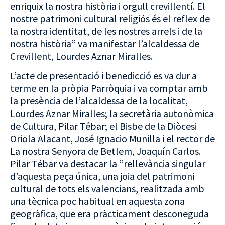
enriquix la nostra història i orgull crevillentí. El
nostre patrimoni cultural religiós és el reflex de
la nostra identitat, de les nostres arrels i de la
nostra història” va manifestar l’alcaldessa de
Crevillent, Lourdes Aznar Miralles.
L’acte de presentació i benedicció es va dur a
terme en la pròpia Parròquia i va comptar amb
la presència de l’alcaldessa de la localitat,
Lourdes Aznar Miralles; la secretària autonòmica
de Cultura, Pilar Tébar; el Bisbe de la Diòcesi
Oriola Alacant, José Ignacio Munilla i el rector de
La nostra Senyora de Betlem, Joaquín Carlos.
Pilar Tébar va destacar la “rellevància singular
d’aquesta peça única, una joia del patrimoni
cultural de tots els valencians, realitzada amb
una tècnica poc habitual en aquesta zona
geogràfica, que era pràcticament desconeguda