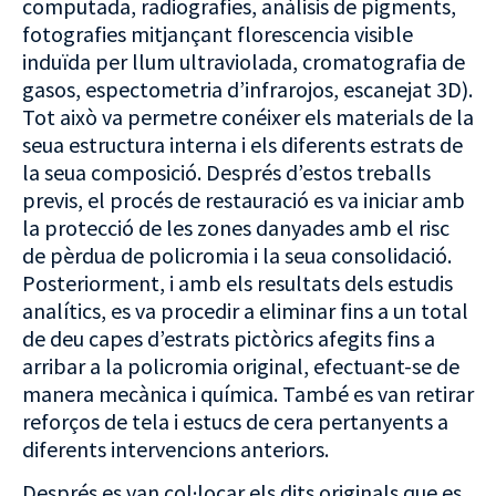
computada, radiografies, anàlisis de pigments,
fotografies mitjançant florescencia visible
induïda per llum ultraviolada, cromatografia de
gasos, espectometria d’infrarojos, escanejat 3D).
Tot això va permetre conéixer els materials de la
seua estructura interna i els diferents estrats de
la seua composició. Després d’estos treballs
previs, el procés de restauració es va iniciar amb
la protecció de les zones danyades amb el risc
de pèrdua de policromia i la seua consolidació.
Posteriorment, i amb els resultats dels estudis
analítics, es va procedir a eliminar fins a un total
de deu capes d’estrats pictòrics afegits fins a
arribar a la policromia original, efectuant-se de
manera mecànica i química. També es van retirar
reforços de tela i estucs de cera pertanyents a
diferents intervencions anteriors.
Després es van col·locar els dits originals que es