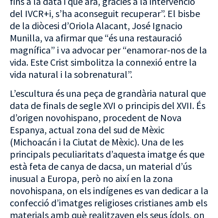
fins a la data i que ara, gràcies a la intervenció
del IVCR+i, s’ha aconseguit recuperar”. El bisbe
de la diòcesi d’Oriola Alacant, José Ignacio
Munilla, va afirmar que “és una restauració
magnífica” i va advocar per “enamorar-nos de la
vida. Este Crist simbolitza la connexió entre la
vida natural i la sobrenatural”.
L’escultura és una peça de grandària natural que
data de finals de segle XVI o principis del XVII. És
d’origen novohispano, procedent de Nova
Espanya, actual zona del sud de Mèxic
(Michoacán i la Ciutat de Mèxic). Una de les
principals peculiaritats d’aquesta imatge és que
està feta de canya de dacsa, un material d’ús
inusual a Europa, però no així en la zona
novohispana, on els indígenes es van dedicar a la
confecció d’imatges religioses cristianes amb els
materials amb què realitzaven els seus ídols, on