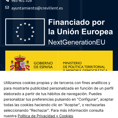
965 401 526
ayuntamiento@crevillent.es
Utilizamos cookies propias y de terceros con fines analíticos y
para mostrarte publicidad personalizada en función de un perfil
elaborado a partir de tus hábitos de navegación. Puedes
personalizar tus preferencias pulsando en "Configurar", aceptar
todas las cookies haciendo clic en "Aceptar", o rechazarlas
seleccionando "Rechazar". Para más información consulta
Plan de Recuperación, Transformación y Resiliencia – Financiado por
nuestra
Política de Privacidad y Cookies
.