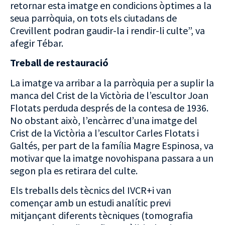
retornar esta imatge en condicions òptimes a la
seua parròquia, on tots els ciutadans de
Crevillent podran gaudir-la i rendir-li culte”, va
afegir Tébar.
Treball de restauració
La imatge va arribar a la parròquia per a suplir la
manca del Crist de la Victòria de l’escultor Joan
Flotats perduda després de la contesa de 1936.
No obstant això, l’encàrrec d’una imatge del
Crist de la Victòria a l’escultor Carles Flotats i
Galtés, per part de la família Magre Espinosa, va
motivar que la imatge novohispana passara a un
segon pla es retirara del culte.
Els treballs dels tècnics del IVCR+i van
començar amb un estudi analític previ
mitjançant diferents tècniques (tomografia