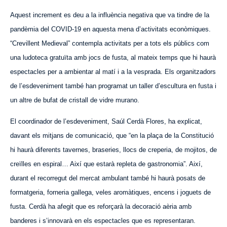
Aquest increment es deu a la influència negativa que va tindre de la
pandèmia del COVID-19 en aquesta mena d’activitats econòmiques.
“Crevillent Medieval” contempla activitats per a tots els públics com
una ludoteca gratuïta amb jocs de fusta, al mateix temps que hi haurà
espectacles per a ambientar al matí i a la vesprada. Els organitzadors
de l’esdeveniment també han programat un taller d’escultura en fusta i
un altre de bufat de cristall de vidre murano.
El coordinador de l’esdeveniment, Saúl Cerdà Flores, ha explicat,
davant els mitjans de comunicació, que “en la plaça de la Constitució
hi haurà diferents tavernes, braser
ie
s,
llocs
de creper
i
a, de mojitos, de
creïlles en espiral… Així que estarà repleta de gastronomia”. Així,
durant el recorregut del mercat ambulant també hi haurà posats de
formatgeria, f
orneria
gallega, veles aromàtiques, encens i joguets de
fusta. Cerdà ha afegit que es reforçarà la decoració aèria amb
banderes i s’innovarà en els espectacles que es representaran.