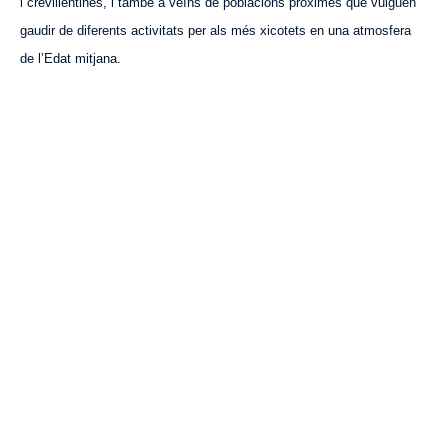
i crevillentines, i també a veïns de poblacions pròximes que vulguen
gaudir de diferents activitats per als més xicotets en una atmosfera
de l’Edat mitjana.
VISITA CREVILLENT