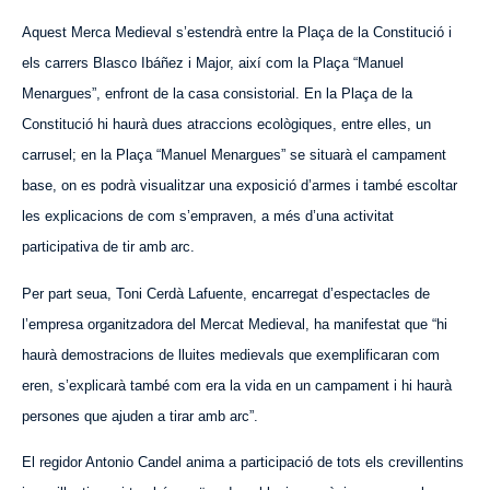
Aquest Merca Medieval s’estendrà entre la Plaça de la Constitució i
els carrers Blasco Ibáñez i Major, així com la Plaça “Manuel
Menargues”, enfront de la casa consistorial. En la Plaça de la
Constitució hi haurà dues atraccions ecològiques, entre elles, un
carrusel; en la Plaça “Manuel Menargues” se situarà el campament
base, on es podrà visualitzar una exposició d’armes i també escoltar
les explicacions de com s’empraven, a més d’una activitat
participativa de tir amb arc.
Per part seua, Toni Cerdà Lafuente, encarregat d’espectacles de
l’empresa organitzadora del Mercat Medieval, ha manifestat que “hi
haurà demostracions de lluites medievals que exemplificaran com
eren, s’explicarà també com era la vida en un campament i hi haurà
persones que ajuden a tirar amb arc”.
El regidor Antonio Candel anima a participació de tots els crevillentins