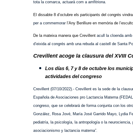
tota la comarca, actuarà com a amfitriona.
El dissabte 8 d’octubre els participants del congrés vindr
per a commemorar
l’Any Benlliure en memòria de l’esculto
De la mateixa manera que Crevillent
acull la cloenda amb 
d’eixida al congrés amb una rebuda al castell de Santa Po
Crevillent acoge la clausura del XVII
Los días 6, 7 y 8 de octubre los munici
actividades del congreso
Crevillent (07/10/2022).- Crevillent es la sede de la clau
Española de Asociaciones pro Lactancia Materna (FEDALMA)
congreso, que se celebrará de forma conjunta con los otro
González, Rosa Jové, María José Garrido Mayo, Lydia Fei
pediatría, la psicología, la antropología o la neurociencia
asociacionismo y lactancia materna”.