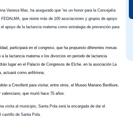
 Ana Vanesa Mas, ha asegurado que “es un honor para la Concejalía
e la FEDALMA, que reúne más de 100 asociaciones y grupos de apoyo
y el apoyo de la lactancia materna como estrategia de prevención para
ualdad, participará en el congreso, que ha propuesto diferentes mesas
 la lactancia materna o los divorcios en periodo de lactancia
án lugar en el Palacio de Congresos de Elche, en la asociación La
 actuará como anfitriona.
ndrá
n
a Crevillent para visitar, entre otros, el Museo Mariano Benlliure,
r valenciano, que murió hace 75 años.
a visita al municipio, Santa Pola será la encargada de dar el
l castillo de Santa Pola.