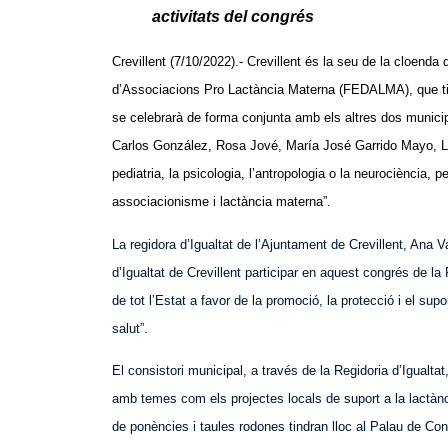
activitats del congrés
Crevillent (7/10/2022).- Crevillent és la seu de la cloen
d’Associacions Pro Lactància Materna (FEDALMA), que tind
se celebrarà de forma conjunta amb els altres dos municipi
Carlos González, Rosa Jové, María José Garrido Mayo, Ly
pediatria, la psicologia, l’antropologia o la neurociència, 
associacionisme i lactància materna”.
La regidora d’Igualtat de l’Ajuntament de Crevillent, Ana
d’Igualtat de Crevillent participar en aquest congrés de
de tot l’Estat a favor de la promoció, la protecció i el su
salut”.
El consistori municipal, a través de la Regidoria d’Igualta
amb temes com els projectes locals de suport a la lactànc
de ponències i taules rodones tindran lloc al Palau de C