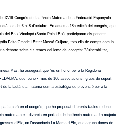
da del XVIII Congrés de Lactància Materna de la Federació Espanyola
rà lloc del 6 al 8 d’octubre. En aquesta 18a edició del congrés, que
s del Baix Vinalopó (Santa Pola i Elx), participaran els ponents
dia Feito Grande i Ester Massó Guijarro, tots ells de camps com la
per a debatre sobre els temes del lema del congrés: “Vulnerabilitat,
 Vanesa Mas, ha assegurat que “és un honor per a la Regidoria
 la FEDALMA, que reuneix més de 100 associacions i grups de suport
port de la lactància materna com a estratègia de prevenció per a la
t, participarà en el congrés, que ha proposat diferents taules redones
ia materna o els divorcis en període de lactància materna. La majoria
ongressos d’Elx, on l’associació La Mama d’Elx, que agrupa dones de