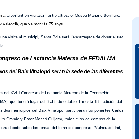
an a
Crevillent on visitaran, entre altres, el Museu Mariano Benlliure,
r valencià, que va morir fa 75 anys.
una visita al municipi, Santa Pola serà l’encarregada de donar el tret
la.
I Congreso de Lactancia Materna de FEDALMA
pios del Baix Vinalopó serán la sede de las diferentes
sura del XVIII Congreso de Lactancia Materna de la Federación
, que tendrá lugar del 6 al 8 de octubre. En esta 18.ª edición del
s dos municipios del Baix Vinalopó, participarán los ponentes Carlos
to Grande y Ester Massó Guijarro, todos ellos de campos de la
, para debatir sobre los temas del lema del congreso: “Vulnerabilidad,