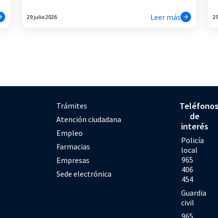
Leer más
29 julio 2026
29
Teléfono
Trámites
de
Atención ciudadana
interés
Empleo
Policía
Farmacias
local
965
Empresas
406
Sede electrónica
454
Guardia
civil
965