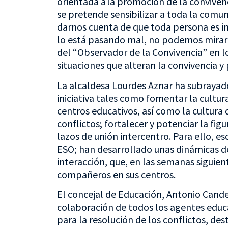
orientada a la promoción de la convivenc
se pretende sensibilizar a toda la comu
darnos cuenta de que toda persona es i
lo está pasando mal, no podemos mirar p
del “Observador de la Convivencia” en los
situaciones que alteran la convivencia y
La alcaldesa Lourdes Aznar ha subrayado
iniciativa tales como fomentar la cultur
centros educativos, así como la cultura d
conflictos; fortalecer y potenciar la fig
lazos de unión intercentro. Para ello, esc
ESO; han desarrollado unas dinámicas d
interacción, que, en las semanas siguien
compañeros en sus centros.
El concejal de Educación, Antonio Cande
colaboración de todos los agentes educ
para la resolución de los conflictos, de