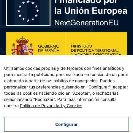
Utilizamos cookies propias y de terceros con fines analíticos y
para mostrarte publicidad personalizada en función de un perfil
elaborado a partir de tus hábitos de navegación. Puedes
personalizar tus preferencias pulsando en "Configurar", aceptar
todas las cookies haciendo clic en "Aceptar", o rechazarlas
seleccionando "Rechazar". Para más información consulta
Plan de Recuperación, Transformación y Resiliencia – Financiado por
nuestra
Política de Privacidad y Cookies
.
la Unión Europea << Next Generation EU>> Mecanismo de
Recuperación y resiliencia, establecido por el Reglamento (UE)
2021/241 del Parlamento Europeo y del Consejo, de 12 de febrero
Configurar
de 2021. Componente 11, Inversión 2 del PRTR gestionado por el