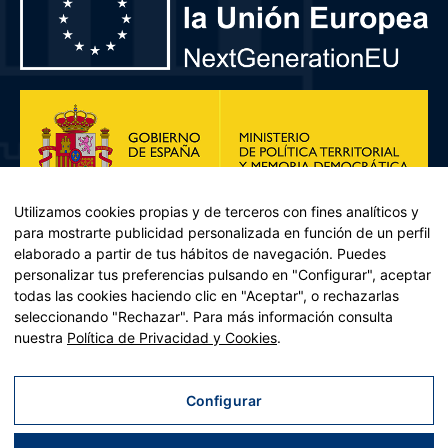
Utilizamos cookies propias y de terceros con fines analíticos y
para mostrarte publicidad personalizada en función de un perfil
elaborado a partir de tus hábitos de navegación. Puedes
personalizar tus preferencias pulsando en "Configurar", aceptar
todas las cookies haciendo clic en "Aceptar", o rechazarlas
seleccionando "Rechazar". Para más información consulta
Plan de Recuperación, Transformación y Resiliencia – Financiado por
nuestra
Política de Privacidad y Cookies
.
la Unión Europea << Next Generation EU>> Mecanismo de
Recuperación y resiliencia, establecido por el Reglamento (UE)
2021/241 del Parlamento Europeo y del Consejo, de 12 de febrero
Configurar
de 2021. Componente 11, Inversión 2 del PRTR gestionado por el
Ministerio de Política territorial.