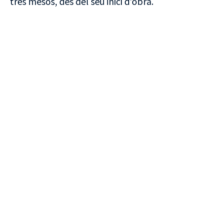
tres mesos, des del seu inici d’obra.
VISITA CREVILLENT