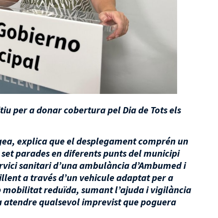
tiu per a donar cobertura pel Dia de Tots els
 Egea, explica que el desplegament comprén un
 set parades en diferents punts del municipi
ervici sanitari d’una ambulància d’Ambumed i
llent a través d’un vehicule adaptat per a
mobilitat reduïda, sumant l’ajuda i vigilància
er a atendre qualsevol imprevist que poguera