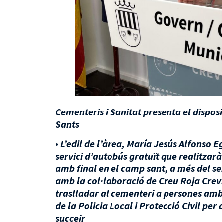
Cementeris i Sanitat presenta el disposi
Sants
•
L’edil de l’àrea, María Jesús Alfonso
servici d’autobús gratuït que realitzarà
amb final en el camp sant, a més del s
amb la col·laboració de Creu Roja Crevi
traslladar al cementeri a persones amb 
de la Policia Local i Protecció Civil p
succeir