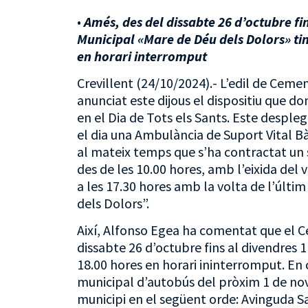
•
Amés, des del dissabte 26 d’octubre f
Municipal «Mare de Déu dels Dolors» tin
en horari interromput
Crevillent (24/10/2024).- L’edil de Cemen
anunciat este dijous el dispositiu que 
en el Dia de Tots els Sants. Este despl
el dia una Ambulància de Suport Vital 
al mateix temps que s’ha contractat un s
des de les 10.00 hores, amb l’eixida del 
a les 17.30 hores amb la volta de l’últ
dels Dolors”.
Així, Alfonso Egea ha comentat que el Ce
dissabte 26 d’octubre fins al divendres 
18.00 hores en horari ininterromput. En c
municipal d’autobús del pròxim 1 de nov
municipi en el següent orde: Avinguda S