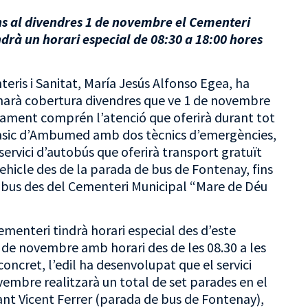
ins al divendres 1 de novembre el Cementeri
drà un horari especial de 08:30 a 18:00 hores
teris i Sanitat, María Jesús Alfonso Egea, ha
donarà cobertura divendres que ve 1 de novembre
egament comprén l’atenció que oferirà durant tot
Bàsic d’Ambumed amb dos tècnics d’emergències,
ervici d’autobús que oferirà transport gratuït
vehicle des de la parada de bus de Fontenay, fins
im bus des del Cementeri Municipal “Mare de Déu
menteri tindrà horari especial des d’este
1 de novembre amb horari des de les 08.30 a les
oncret, l’edil ha desenvolupat que el servici
embre realitzarà un total de set parades en el
ant Vicent Ferrer (parada de bus de Fontenay),