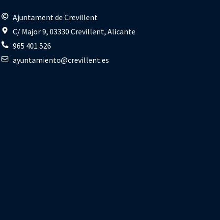
s
Ajuntament de Crevillent
C/ Major 9, 03330 Crevillent, Alicante
965 401 526
ayuntamiento@crevillent.es