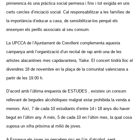
primerenca és una pràctica social permesa i fins i tot exigida en uns
certs cercles d’iniciació social. Cal responsabilitzar a les famílies de
la importància d’educar a casa, de sensibilitzar-los perquè els
ensenyen els perills associats al seu consum.
La UPCCA de l’Ajuntament de Crevillent complementa aquesta
campanya amb l’organització d’un recital de rap amb una de les
artistes alacantines mes capdavantera, Yaike. El concert tindrà lloc el
divendres 18 de novembre en la plaça de la comunitat valenciana a
partir de les 19.00 h.
D’acord amb l’última enquesta de ESTUDES , existeix un consum
rellevant de begudes alcohòliques malgrat estar prohibida la venda a
menors. Així, 7 de cada 10 estudiants d’entre 14 i 18 anys diu haver
begut en l’últim any. A més, 5 de cada 10 en l’últim mes, la qual cosa
suposa un xifra pròxima al milió de joves.
A Espanya els joves no perceben risc en l’ús d’alcohol, sent