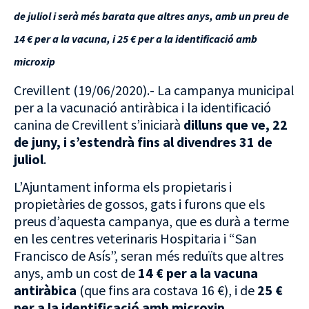
de juliol i serà més barata que altres anys, amb un preu de
14 € per a la vacuna, i 25 € per a la identificació amb
microxip
Crevillent (19/06/2020).- La campanya municipal
per a la vacunació antiràbica i la identificació
canina de Crevillent s’iniciarà
dilluns que ve, 22
de juny, i s’estendrà fins al divendres 31 de
juliol
.
L’Ajuntament informa els propietaris i
propietàries de gossos, gats i furons que els
preus d’aquesta campanya, que es durà a terme
en les centres veterinaris Hospitaria i “San
Francisco de Asís”, seran més reduïts que altres
anys, amb un cost de
14 € per a la vacuna
antiràbica
(que fins ara costava 16 €), i de
25 €
per a la identificació amb microxip