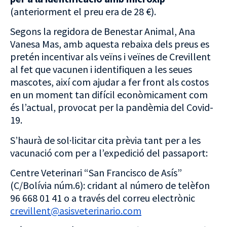
(anteriorment el preu era de 28 €).
Segons la regidora de Benestar Animal, Ana
Vanesa Mas, amb aquesta rebaixa dels preus es
pretén incentivar als veïns i veïnes de Crevillent
al fet que vacunen i identifiquen a les seues
mascotes, així com ajudar a fer front als costos
en un moment tan difícil econòmicament com
és l’actual, provocat per la pandèmia del Covid-
19.
S’haurà de sol·licitar cita prèvia tant per a les
vacunació com per a l’expedició del passaport:
Centre Veterinari “San Francisco de Asís”
(C/Bolívia núm.6): cridant al número de telèfon
96 668 01 41 o a través del correu electrònic
crevillent@asisveterinario.com