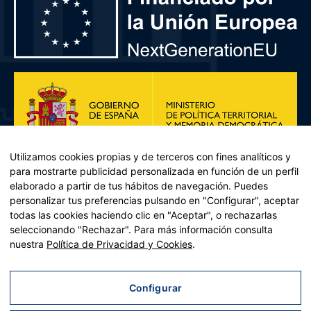
Utilizamos cookies propias y de terceros con fines analíticos y
para mostrarte publicidad personalizada en función de un perfil
elaborado a partir de tus hábitos de navegación. Puedes
personalizar tus preferencias pulsando en "Configurar", aceptar
todas las cookies haciendo clic en "Aceptar", o rechazarlas
seleccionando "Rechazar". Para más información consulta
Plan de Recuperación, Transformación y Resiliencia – Financiado por
nuestra
Política de Privacidad y Cookies
.
la Unión Europea << Next Generation EU>> Mecanismo de
Recuperación y resiliencia, establecido por el Reglamento (UE)
2021/241 del Parlamento Europeo y del Consejo, de 12 de febrero
Configurar
de 2021. Componente 11, Inversión 2 del PRTR gestionado por el