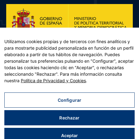
Utilizamos cookies propias y de terceros con fines analíticos y
para mostrarte publicidad personalizada en función de un perfil
elaborado a partir de tus hábitos de navegación. Puedes
personalizar tus preferencias pulsando en "Configurar", aceptar
todas las cookies haciendo clic en "Aceptar", o rechazarlas
seleccionando "Rechazar". Para más información consulta
Plan de Recuperación, Transformación y Resiliencia – Financiado por
nuestra
Política de Privacidad y Cookies
.
la Unión Europea << Next Generation EU>> Mecanismo de
Recuperación y resiliencia, establecido por el Reglamento (UE)
2021/241 del Parlamento Europeo y del Consejo, de 12 de febrero
Configurar
de 2021. Componente 11, Inversión 2 del PRTR gestionado por el
Ministerio de Política territorial.
Rechazar
Aviso legal
|
Política de privacidad
|
Política de cookies
|
Accesibilidad
|
Mapa web
| Desarrollado por
Tres
tristes
tigres
Aceptar