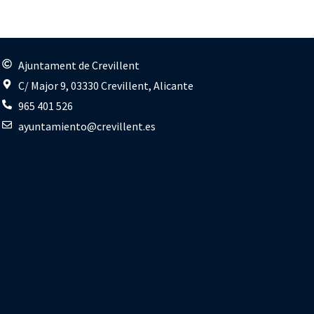
s
Ajuntament de Crevillent
C/ Major 9, 03330 Crevillent, Alicante
965 401 526
ayuntamiento@crevillent.es