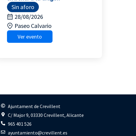
Sin aforo
28/08/2026
Paseo Calvario
Ver evento
s
Ajuntament de Crevillent
C/ Major 9, 03330 Crevillent, Alicante
965 401 526
ayuntamiento@crevillent.es