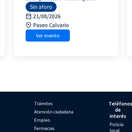
Sin aforo
21/08/2026
Paseo Calvario
Ver evento
Teléfono
Trámites
de
Atención ciudadana
interés
Empleo
Policía
Farmacias
local