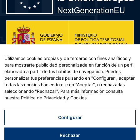
Utilizamos cookies propias y de terceros con fines analíticos y
para mostrarte publicidad personalizada en función de un perfil
elaborado a partir de tus hábitos de navegación. Puedes
personalizar tus preferencias pulsando en "Configurar", aceptar
todas las cookies haciendo clic en "Aceptar", o rechazarlas
seleccionando "Rechazar". Para más información consulta
Plan de Recuperación, Transformación y Resiliencia – Financiado por
nuestra
Política de Privacidad y Cookies
.
la Unión Europea << Next Generation EU>> Mecanismo de
Recuperación y resiliencia, establecido por el Reglamento (UE)
2021/241 del Parlamento Europeo y del Consejo, de 12 de febrero
Configurar
de 2021. Componente 11, Inversión 2 del PRTR gestionado por el
Ministerio de Política territorial.
Rechazar