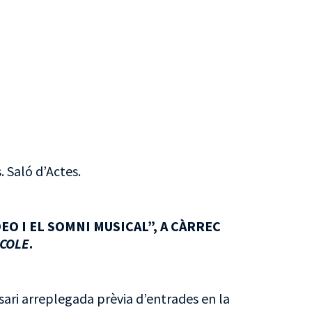
 Saló d’Actes.
O I EL SOMNI MUSICAL”, A CÀRREC
COLE
.
ari arreplegada prèvia d’entrades en la