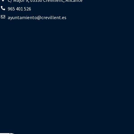
965 401 526
ayuntamiento@crevillent.es