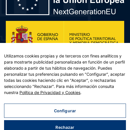
Utilizamos cookies propias y de terceros con fines analíticos y
para mostrarte publicidad personalizada en función de un perfil
elaborado a partir de tus hábitos de navegación. Puedes
personalizar tus preferencias pulsando en "Configurar", aceptar
todas las cookies haciendo clic en "Aceptar", o rechazarlas
seleccionando "Rechazar". Para más información consulta
Plan de Recuperación, Transformación y Resiliencia – Financiado por
nuestra
Política de Privacidad y Cookies
.
la Unión Europea << Next Generation EU>> Mecanismo de
Recuperación y resiliencia, establecido por el Reglamento (UE)
2021/241 del Parlamento Europeo y del Consejo, de 12 de febrero
Configurar
de 2021. Componente 11, Inversión 2 del PRTR gestionado por el
Ministerio de Política territorial.
Rechazar