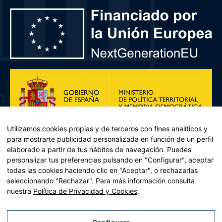
Utilizamos cookies propias y de terceros con fines analíticos y
para mostrarte publicidad personalizada en función de un perfil
elaborado a partir de tus hábitos de navegación. Puedes
personalizar tus preferencias pulsando en "Configurar", aceptar
todas las cookies haciendo clic en "Aceptar", o rechazarlas
seleccionando "Rechazar". Para más información consulta
Plan de Recuperación, Transformación y Resiliencia – Financiado por
nuestra
Política de Privacidad y Cookies
.
la Unión Europea << Next Generation EU>> Mecanismo de
Recuperación y resiliencia, establecido por el Reglamento (UE)
2021/241 del Parlamento Europeo y del Consejo, de 12 de febrero