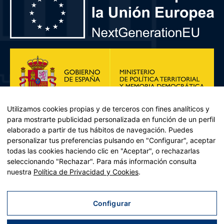
Utilizamos cookies propias y de terceros con fines analíticos y
para mostrarte publicidad personalizada en función de un perfil
elaborado a partir de tus hábitos de navegación. Puedes
personalizar tus preferencias pulsando en "Configurar", aceptar
todas las cookies haciendo clic en "Aceptar", o rechazarlas
seleccionando "Rechazar". Para más información consulta
Plan de Recuperación, Transformación y Resiliencia – Financiado por
nuestra
Política de Privacidad y Cookies
.
la Unión Europea << Next Generation EU>> Mecanismo de
Recuperación y resiliencia, establecido por el Reglamento (UE)
2021/241 del Parlamento Europeo y del Consejo, de 12 de febrero
Configurar
de 2021. Componente 11, Inversión 2 del PRTR gestionado por el
Ministerio de Política territorial.