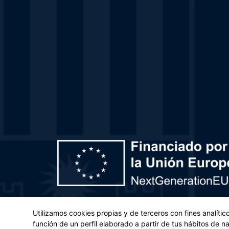
Plan de Recuperación, Transformación y Resiliencia – 
Utilizamos cookies propias y de terceros con fines analíti
(UE) 2021/241 del Parlamento Europeo y del Con
función de un perfil elaborado a partir de tus hábitos de 