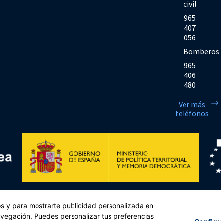
civil
965
407
056
Bomberos
965
406
480
Ver más
teléfonos
Financiado por la Unión Europea << Next Generation EU>> Mecanismo de Rec
cos y para mostrarte publicidad personalizada en
sejo, de 12 de febrero de 2021. Componente 11, Inversión 2 del PRTR gestio
navegación. Puedes personalizar tus preferencias