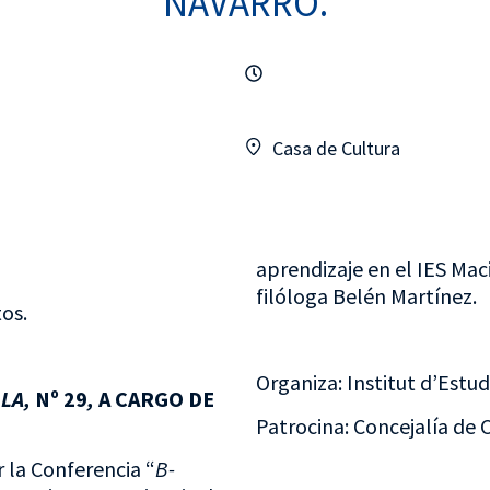
NAVARRO.
Casa de Cultura
aprendizaje en el IES Maci
filóloga Belén Martínez.
os.
Organiza: Institut d’Estu
LLA,
Nº 29
,
A CARGO DE
Patrocina: Concejalía de C
 la Conferencia “
B-