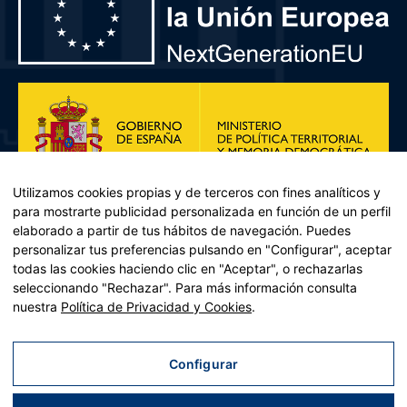
Utilizamos cookies propias y de terceros con fines analíticos y
para mostrarte publicidad personalizada en función de un perfil
elaborado a partir de tus hábitos de navegación. Puedes
personalizar tus preferencias pulsando en "Configurar", aceptar
todas las cookies haciendo clic en "Aceptar", o rechazarlas
seleccionando "Rechazar". Para más información consulta
Plan de Recuperación, Transformación y Resiliencia – Financiado por
nuestra
Política de Privacidad y Cookies
.
la Unión Europea << Next Generation EU>> Mecanismo de
Recuperación y resiliencia, establecido por el Reglamento (UE)
2021/241 del Parlamento Europeo y del Consejo, de 12 de febrero
Configurar
de 2021. Componente 11, Inversión 2 del PRTR gestionado por el
Ministerio de Política territorial.