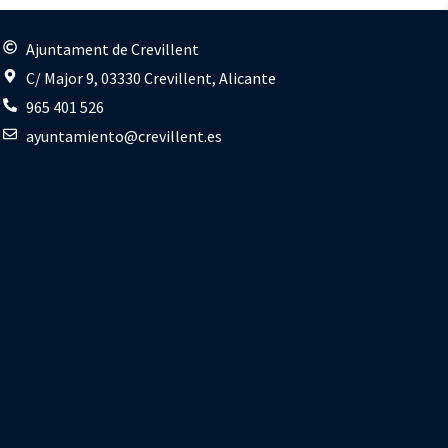
s
Ajuntament de Crevillent
C/ Major 9, 03330 Crevillent, Alicante
965 401 526
ayuntamiento@crevillent.es