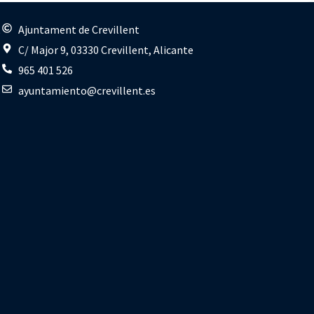
s
Ajuntament de Crevillent
C/ Major 9, 03330 Crevillent, Alicante
965 401 526
ayuntamiento@crevillent.es