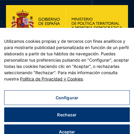
Utilizamos cookies propias y de terceros con fines analíticos y
para mostrarte publicidad personalizada en función de un perfil
elaborado a partir de tus hábitos de navegación. Puedes
personalizar tus preferencias pulsando en "Configurar", aceptar
todas las cookies haciendo clic en "Aceptar", o rechazarlas
seleccionando "Rechazar". Para más información consulta
Plan de Recuperación, Transformación y Resiliencia – Financiado por
nuestra
Política de Privacidad y Cookies
.
la Unión Europea << Next Generation EU>> Mecanismo de
Recuperación y resiliencia, establecido por el Reglamento (UE)
2021/241 del Parlamento Europeo y del Consejo, de 12 de febrero
Configurar
de 2021. Componente 11, Inversión 2 del PRTR gestionado por el
Ministerio de Política territorial.
Rechazar
Aviso legal
|
Política de privacidad
|
Política de cookies
|
Accesibilidad
|
Mapa web
| Desarrollado por
Tres
tristes
tigres
Aceptar