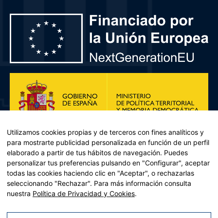
Utilizamos cookies propias y de terceros con fines analíticos y
para mostrarte publicidad personalizada en función de un perfil
elaborado a partir de tus hábitos de navegación. Puedes
personalizar tus preferencias pulsando en "Configurar", aceptar
todas las cookies haciendo clic en "Aceptar", o rechazarlas
seleccionando "Rechazar". Para más información consulta
Plan de Recuperación, Transformación y Resiliencia – Financiado por
nuestra
Política de Privacidad y Cookies
.
la Unión Europea << Next Generation EU>> Mecanismo de
Recuperación y resiliencia, establecido por el Reglamento (UE)