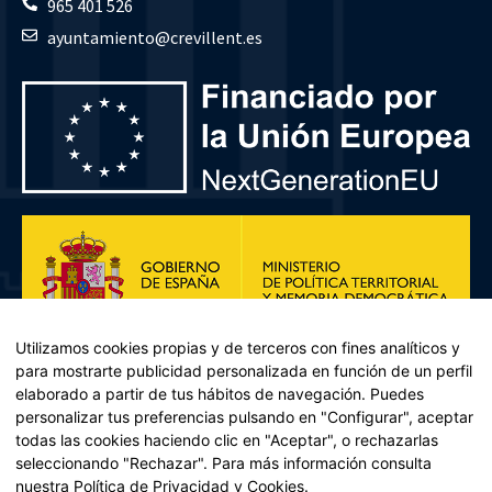
965 401 526
ayuntamiento@crevillent.es
Utilizamos cookies propias y de terceros con fines analíticos y
para mostrarte publicidad personalizada en función de un perfil
elaborado a partir de tus hábitos de navegación. Puedes
personalizar tus preferencias pulsando en "Configurar", aceptar
todas las cookies haciendo clic en "Aceptar", o rechazarlas
seleccionando "Rechazar". Para más información consulta
Plan de Recuperación, Transformación y Resiliencia – Financiado por
nuestra
Política de Privacidad y Cookies
.