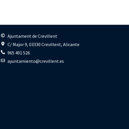
s
Ajuntament de Crevillent
C/ Major 9, 03330 Crevillent, Alicante
965 401 526
ayuntamiento@crevillent.es