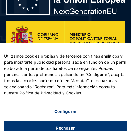
Utilizamos cookies propias y de terceros con fines analíticos y
para mostrarte publicidad personalizada en función de un perfil
elaborado a partir de tus hábitos de navegación. Puedes
personalizar tus preferencias pulsando en "Configurar", aceptar
todas las cookies haciendo clic en "Aceptar", o rechazarlas
seleccionando "Rechazar". Para más información consulta
Plan de Recuperación, Transformación y Resiliencia – Financiado por
nuestra
Política de Privacidad y Cookies
.
la Unión Europea << Next Generation EU>> Mecanismo de
Recuperación y resiliencia, establecido por el Reglamento (UE)
2021/241 del Parlamento Europeo y del Consejo, de 12 de febrero
Configurar
de 2021. Componente 11, Inversión 2 del PRTR gestionado por el
Ministerio de Política territorial.
Rechazar