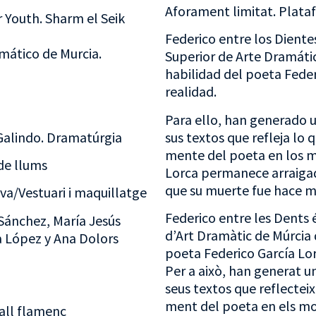
Aforament limitat. Plataf
r Youth. Sharm el Seik
Federico entre los Diente
mático de Murcia.
Superior de Arte Dramáti
habilidad del poeta Feder
realidad.
Para ello, han generado 
Galindo. Dramatúrgia
sus textos que refleja lo
mente del poeta en los m
de llums
Lorca permanece arraigad
que su muerte fue hace m
va/Vestuari i maquillatge
Federico entre les Dents 
Sánchez, María Jesús
d’Art Dramàtic de Múrcia 
a López y Ana Dolors
poeta Federico García Lorc
Per a això, han generat u
seus textos que reflecteix
ment del poeta en els mo
all flamenc