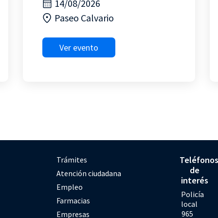
14/08/2026
Paseo Calvario
Ver evento
Teléfono
Trámites
de
Atención ciudadana
interés
Empleo
Policía
Farmacias
local
965
Empresas