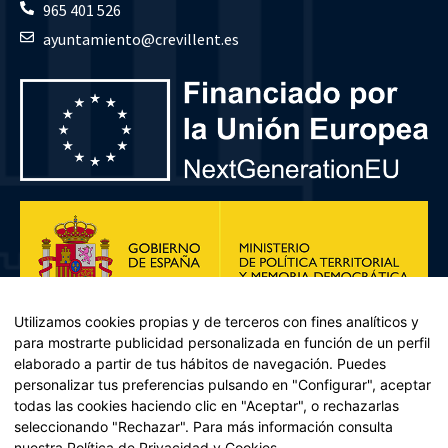
965 401 526
ayuntamiento@crevillent.es
Utilizamos cookies propias y de terceros con fines analíticos y
para mostrarte publicidad personalizada en función de un perfil
elaborado a partir de tus hábitos de navegación. Puedes
personalizar tus preferencias pulsando en "Configurar", aceptar
todas las cookies haciendo clic en "Aceptar", o rechazarlas
seleccionando "Rechazar". Para más información consulta
Plan de Recuperación, Transformación y Resiliencia – Financiado por
nuestra
Política de Privacidad y Cookies
.