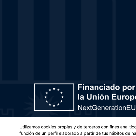
Plan de Recuperación, Transformación y Resiliencia – 
Utilizamos cookies propias y de terceros con fines analíti
(UE) 2021/241 del Parlamento Europeo y del Con
función de un perfil elaborado a partir de tus hábitos de 