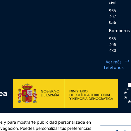
civil
965
407
056
Bomberos
965
406
480
Ver más
teléfonos
Financiado por la Unión Europea << Next Generation EU>> Mecanismo de Rec
cos y para mostrarte publicidad personalizada en
sejo, de 12 de febrero de 2021. Componente 11, Inversión 2 del PRTR gestio
navegación. Puedes personalizar tus preferencias