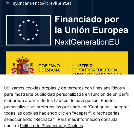
ayuntamiento@crevillent.es
Utilizamos cookies propias y de terceros con fines analíticos y
para mostrarte publicidad personalizada en función de un perfil
elaborado a partir de tus hábitos de navegación. Puedes
personalizar tus preferencias pulsando en "Configurar", aceptar
todas las cookies haciendo clic en "Aceptar", o rechazarlas
seleccionando "Rechazar". Para más información consulta
Plan de Recuperación, Transformación y Resiliencia – Financiado por
nuestra
Política de Privacidad y Cookies
.
la Unión Europea << Next Generation EU>> Mecanismo de