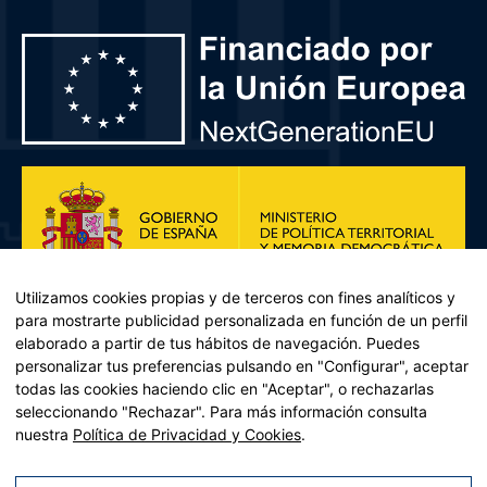
Utilizamos cookies propias y de terceros con fines analíticos y
para mostrarte publicidad personalizada en función de un perfil
elaborado a partir de tus hábitos de navegación. Puedes
personalizar tus preferencias pulsando en "Configurar", aceptar
todas las cookies haciendo clic en "Aceptar", o rechazarlas
seleccionando "Rechazar". Para más información consulta
Plan de Recuperación, Transformación y Resiliencia – Financiado por
nuestra
Política de Privacidad y Cookies
.
la Unión Europea << Next Generation EU>> Mecanismo de
Recuperación y resiliencia, establecido por el Reglamento (UE)