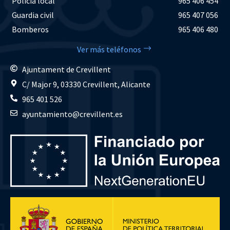
Policía local
965 406 454
Guardia civil
965 407 056
Bomberos
965 406 480
Ver más teléfonos
Ajuntament de Crevillent
C/ Major 9, 03330 Crevillent, Alicante
965 401 526
ayuntamiento@crevillent.es