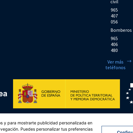
civil
965
407
056
Bomberos
965
406
480
Ver más
teléfonos
Financiado por la Unión Europea << Next Generation EU>> Mecanismo de Rec
cos y para mostrarte publicidad personalizada en
sejo, de 12 de febrero de 2021. Componente 11, Inversión 2 del PRTR gestio
navegación. Puedes personalizar tus preferencias
Configu