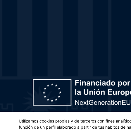
Plan de Recuperación, Transformación y Resiliencia – 
Utilizamos cookies propias y de terceros con fines analíti
(UE) 2021/241 del Parlamento Europeo y del Con
función de un perfil elaborado a partir de tus hábitos de 