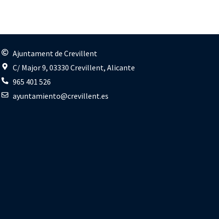
s
Ajuntament de Crevillent
C/ Major 9, 03330 Crevillent, Alicante
965 401 526
ayuntamiento@crevillent.es