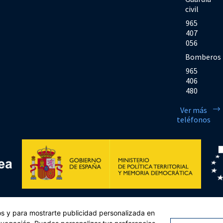
civil
965
407
056
Bomberos
965
406
480
Ver más
teléfonos
Financiado por la Unión Europea << Next Generation EU>> Mecanismo de Rec
cos y para mostrarte publicidad personalizada en
sejo, de 12 de febrero de 2021. Componente 11, Inversión 2 del PRTR gestio