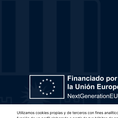
Plan de Recuperación, Transformación y Resiliencia – 
Utilizamos cookies propias y de terceros con fines analíti
(UE) 2021/241 del Parlamento Europeo y del Con