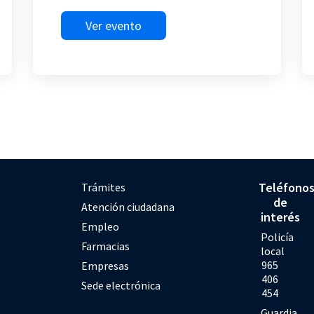
Ver evento
Teléfono
Trámites
de
Atención ciudadana
interés
Empleo
Policía
Farmacias
local
965
Empresas
406
Sede electrónica
454
Guardia