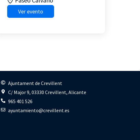
Paseo Calvario
Ver evento
s
Ajuntament de Crevillent
C/ Major 9, 03330 Crevillent, Alicante
965 401 526
ayuntamiento@crevillent.es