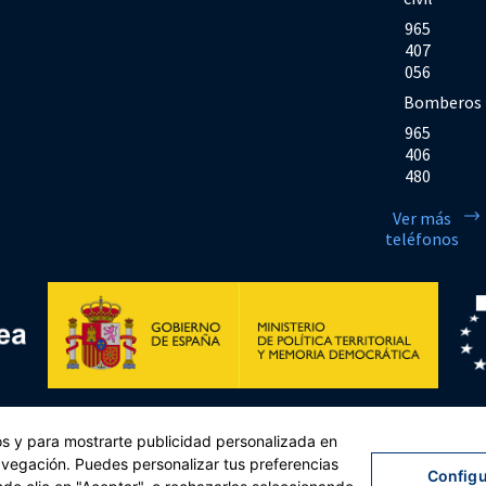
965
407
056
Bomberos
965
406
480
Ver más
teléfonos
Financiado por la Unión Europea << Next Generation EU>> Mecanismo de Rec
cos y para mostrarte publicidad personalizada en
sejo, de 12 de febrero de 2021. Componente 11, Inversión 2 del PRTR gestio
navegación. Puedes personalizar tus preferencias
Configu