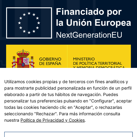
Utilizamos cookies propias y de terceros con fines analíticos y
para mostrarte publicidad personalizada en función de un perfil
elaborado a partir de tus hábitos de navegación. Puedes
personalizar tus preferencias pulsando en "Configurar", aceptar
todas las cookies haciendo clic en "Aceptar", o rechazarlas
seleccionando "Rechazar". Para más información consulta
Plan de Recuperación, Transformación y Resiliencia – Financiado por
nuestra
Política de Privacidad y Cookies
.
la Unión Europea << Next Generation EU>> Mecanismo de
Recuperación y resiliencia, establecido por el Reglamento (UE)